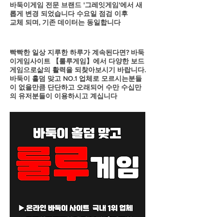
바둑이게임 전문 브랜드 '그레잇게임'에서 새
롭게 변경 되었습니다 수요일 점검 이후
교체 되며, 기존 데이터는 동일합니다
빡빡한 일상 지루한 하루가 계속된다면? 바둑
이게임사이트 【룰루게임】에서 다양한 보드
게임으로삶의 활력을 되찾아보시기 바랍니다.
바둑이 홀덤 맞고 NO.1 업체로 모르시는분들
이 없을만큼 단단하고 오래되어 수만 수십만
의 유저분들이 이용하시고 계십니다