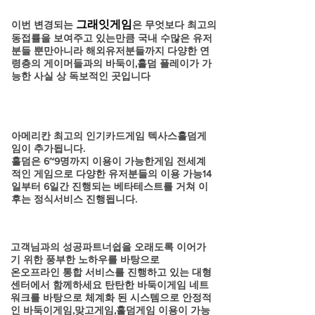
그래잇게임
이번 변경되는
은 무엇보다 최고의
동접률을 보여주고 있는만큼 국내 수많은 유저
분들 뿐만아니라 해외유저분들까지 다양한 연
령층의 게이머들과의 바둑이,홀덤 플레이가 가
능한 사실 상 독보적인 곳입니다
아메리칸 최고의 인기카드게임 텍사스홀덤게
임이 추가됩니다.
홀덤은 6~9명까지 이용이 가능한게임 전세계
적인 게임으로 다양한 유저분들의 이용 가능14
일부터 6일간 진행되는 베타테스트를 거쳐 이
후는 정식서비스 진행됩니다.
고객님과의 성공파트너쉽을 오래도록 이어가
기 위한 풍부한 노하우를 바탕으로
온오프라인 통합 서비스를 진행하고 있는 대형
센터에서 함께하세요
탄탄한 바둑이게임 네트
워크를 바탕으로 체계화 된 시스템으로 안정적
인 바둑이게임,맞고게임,홀덤게임 이용이 가능