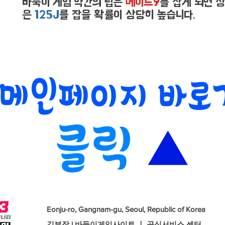
​바둑이 게임 약간의 팁은
메이드9
를 잡게 되면 
은
125J
를 잡을 확률이 상당히 높습니다.
Eonju-ro, Gangnam-gu, Seoul, Republic of Korea
김부장 l 바둑이게임사이트 ㅣ 공식서비스 센터